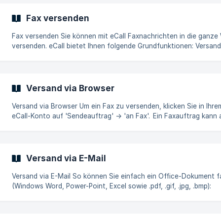
E-Mail, SMS, oder gar über eine technische Schnittstelle vorneh
Ihre Dokumente (Word, Exce
Fax versenden
Fax versenden Sie können mit eCall Faxnachrichten in die ganze Welt
versenden. eCall bietet Ihnen folgende Grundfunktionen: Versand via
E-Mail, Internet-Browser, SMS oder einer technischen Schnittste
Weltweiter Versand Automatisches Konvertieren von Dokument
Sendebestätigung Massenversand Deckblätter (Coversheets)
Spezielle Parameter Wie versenden? Die verschiedenen Fax-
Versand via Browser
Versandarten Nutzen Sie verschiedene Möglichkeiten für das
Versenden eines Fax. Sie können ein Fax
Versand via Browser Um ein Fax zu versenden, klicken Sie in Ihrem
eCall-Konto auf 'Sendeauftrag' -> 'an Fax'. Ein Faxauftrag kann aus
folgenden Elementen bestehen: Empfänger: Hier können Sie die
Nummer des/der Empfänger entweder direkt oder über das Adre
eingeben. Meldung: Die Meldung besteht aus drei Teilen: dem Betr
dem Titel des Faxes und der Mitteilung selbst. Dateianhänge: Sie
Versand via E-Mail
können Dateien (Excel, Word, PDF, ...) anfügen. Meldung terminier
Durch die Terminierun
Versand via E-Mail So können Sie einfach ein Office-Dokument faxen
(Windows Word, Power-Point, Excel sowie .pdf, .gif, .jpg, .bmp):
Aktivieren Sie im eCall-Menü unter 'Einstellungen' > 'Zugang via 
die Option 'Meldungen per E-Mail zulassen'. Tragen Sie auf derse
Seite beim Format 6 Ihre E-Mail-Adresse ein. Öffnen Sie nun z.B. 