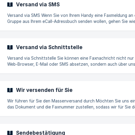
Word-Datei. Öffnen Sie ein
Versand via SMS
Versand via SMS Wenn Sie von Ihrem Handy eine Faxmeldung an eine
Gruppe aus Ihrem eCall-Adressbuch senden wollen, gehen Sie wie
vor: Geben Sie vor dem Text den Gruppennamen ein. Vor und nach dem
Gruppennamen muss ein Stern '*' stehen. Beispiel: Bowlingclub D
Turnier wird verschoben auf 20:00 Uhr. Senden Sie die SMS-Mel
an die Nummer +41 76 333 20 20 Im obigen Beispiel würde der Text
Versand via Schnittstelle
'Das Turnier wird verschoben auf 20:00 Uhr.' an alle Mitglieder de
Gruppe 'Bowlingclub'
Versand via Schnittstelle Sie können eine Faxnachricht nicht nur per
Web-Browser, E-Mail oder SMS absetzen, sondern auch über un
TCP/IP- oder HTTP/HTTPS-Schnittstellen.
Wir versenden für Sie
Wir führen für Sie den Massenversand durch Möchten Sie uns einfach
das Dokument und die Faxnummer zustellen, sodass wir für Sie 
Massenversand durchführen? _Unsere Leistungen: _ Entgegennahme
der Nummernliste, PDF, Randparameter für Versand Testauftrag f
Validierung der Qualität usw. Zusammenstellung, Vorbereitung de
Auftrages, Auslösung des Auftrages über Massen-Fax-Gateway
Sendebestätigung