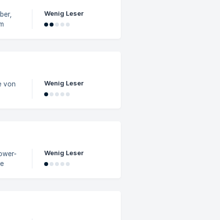
Wenig Leser
im
Wenig Leser
Fax'
 aus.
n
er
Wenig Leser
le
Tragen
men
ine Gr