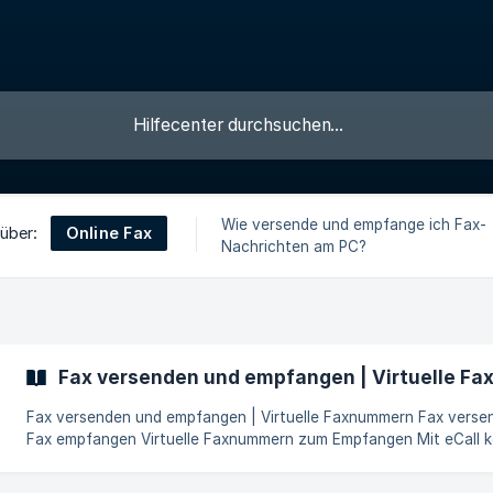
Wie versende und empfange ich Fax-
Online Fax
 über:
Nachrichten am PC?
Fax versenden und empfangen | Virtuelle F
Fax versenden und empfangen | Virtuelle Faxnummern Fax versenden
Fax empfangen Virtuelle Faxnummern zum Empfangen Mit eCall können
Sie sehr einfach Faxnachrichten versenden und empfangen. Den
Versand eines Fax können Sie entweder mit Ihrem Internetbrowser