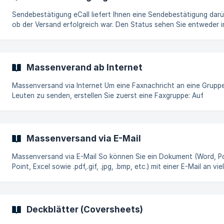
(>1000 Linien) Sehr schneller Versand Zeitpunkt des Versandes
bestimmen Sie Protokoll des ganzen
Sendebestätigung eCall liefert Ihnen eine Sendebestätigung darüber,
ob der Versand erfolgreich war. Den Status sehen Sie entweder 
Logbuch und/oder in der E-Mail.
Massenverand ab Internet
Massenversand via Internet Um eine Faxnachricht an eine Gruppe von
Leuten zu senden, erstellen Sie zuerst eine Faxgruppe: Auf
'Adressbuch' -> 'Gruppen' klicken. Auf 'Neu' klicken Gruppentyp '
auswählen Gruppe erfassen Wenn Sie die Gruppe erstellt haben,
klicken Sie auf 'Sendeauftrag' -> 'an Fax' und wählen die Gruppe
Verfassen Sie Ihre Faxnachricht und fügen Sie eventuelle Dateie
Massenversand via E-Mail
hinzu. Mit 'Senden' wird die Faxnachricht an alle Gruppenmitglied
gesendet. In einer Gr
Massenversand via E-Mail So können Sie ein Dokument (Word, Power-
Point, Excel sowie .pdf,.gif, .jpg, .bmp, etc.) mit einer E-Mail an vie
Adressen faxen: Aktivieren Sie im eCall-Menü unter 'Einstellungen' ->
'Zugang via E-Mail' die Option 'Meldungen per E-Mail zulassen'. 
Sie auf derselben Seite beim Format 6 Ihre E-Mail-Adresse ein.
Eröffnen Sie in eCall im Adressbuch eine Gruppe z.B. mit dem Na
Deckblätter (Coversheets)
'Werbefax1' als Faxgruppe. Sie können bis zu 2000 Nummern in e